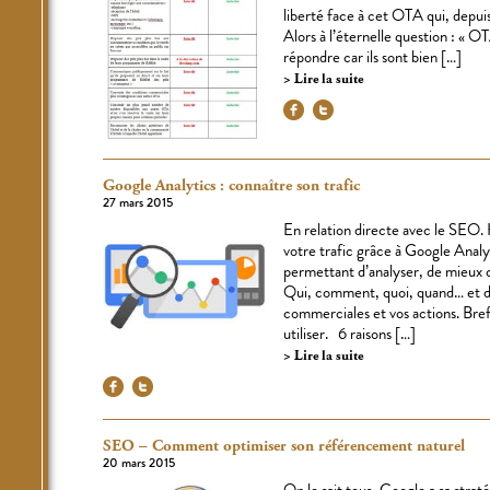
liberté face à cet OTA qui, depuis 
Alors à l’éternelle question : « O
répondre car ils sont bien […]
Lire la suite
Google Analytics : connaître son trafic
27 mars 2015
En relation directe avec le SEO. 
votre trafic grâce à Google Analy
permettant d’analyser, de mieux 
Qui, comment, quoi, quand… et 
commerciales et vos actions. Bref,
utiliser. 6 raisons […]
Lire la suite
SEO – Comment optimiser son référencement naturel
20 mars 2015
On le sait tous, Google a sa strat