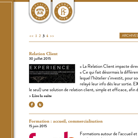
<<
1
2
3
4
>>
ARCHIVE
Relation Client
30 juillet 2015
« La Relation Client impacte dire
« Ce qui fait désormais la différe
lequel l’hôtelier s’investit, pour 
relayé leur info dès leur sortie.
le seul) une solution de relation client, simple et efficace, afin d
Lire la suite
Formation : accueil, commercialisation
15 juin 2015
Formations autour de l’accueil et