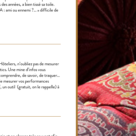
des années, a bien tissé sa toile.
TA : ami ou ennemi ?… » difficile de
Hôteliers, n’oubliez pas de mesurer
tics. Une mine d’infos vous
comprendre, de savoir, de traquer…
de mesurer vos performances
 un outil (gratuit, on le rappelle) à
égie et en change très souvent afin