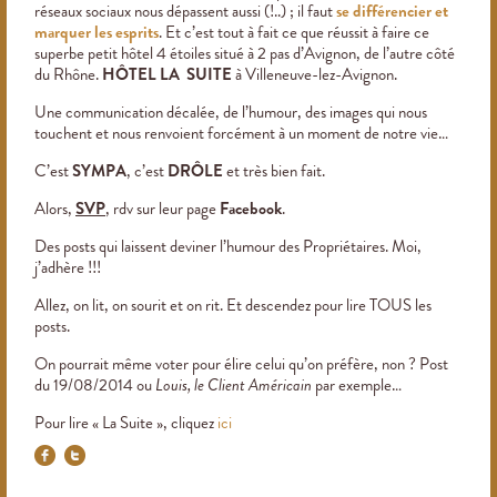
réseaux sociaux nous dépassent aussi (!..) ; il faut
se différencier et
marquer les esprits
. Et c’est tout à fait ce que réussit à faire ce
superbe petit hôtel 4 étoiles situé à 2 pas d’Avignon, de l’autre côté
du Rhône.
HÔTEL LA SUITE
à Villeneuve-lez-Avignon.
Une communication décalée, de l’humour, des images qui nous
touchent et nous renvoient forcément à un moment de notre vie…
C’est
SYMPA
, c’est
DRÔLE
et très bien fait.
Alors,
SVP
, rdv sur leur page
Facebook
.
Des posts qui laissent deviner l’humour des Propriétaires. Moi,
j’adhère !!!
Allez, on lit, on sourit et on rit. Et descendez pour lire TOUS les
posts.
On pourrait même voter pour élire celui qu’on préfère, non ? Post
du 19/08/2014 ou
Louis, le Client Américain
par exemple…
Pour lire « La Suite », cliquez
ici