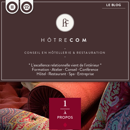
LE BLOG
HÔTRE
COM
CONSEIL EN HÔTELLERIE
& RESTAURATION
* L'excellence relationnelle vient de l'intérieur *
Formation · Atelier · Conseil · Conférence
Hôtel · Restaurant · Spa · Entreprise
1
À
PROPOS