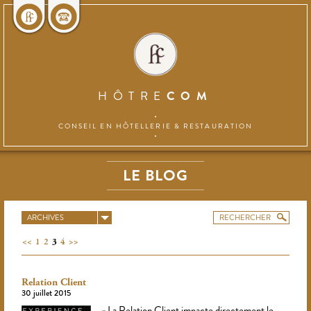
HÔTRE
COM
CONSEIL EN HÔTELLERIE
& RESTAURATION
LE BLOG
ARCHIVES
<<
1
2
3
4
>>
Relation Client
30 juillet 2015
« La Relation Client impacte directement le