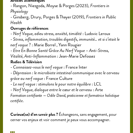
Articles Scientifiques
Rangon, Niezgoda, Moyse & Porges (2023),
Frontiers in
Physiology
Ginsberg, Drury, Porges & Thayer (2019),
Frontiers in Public
Health
Ouvrages de références
Nerf Vague, adieu stress, anxiété, timidité
: Ludovic Leroux
Stress, inflammation, troubles digestifs, immunité… et si c’etait le
nerf vague
? : Marie Borrel , Yann Rougier
Etre En Bonne Santé Grâce Au Nerf Vague – Anti-Stress,
Vitalité, Anti-Inflammation :
Jean-Marie Defossez
Radios & Télévision
Connaissez-vous le nerf vague
: France Inter
Dépression : le microbiote intestinal communique avec le cerveau
grâce au nerf vague
: France Culture
Le nerf vague : stimulons le pour notre équilibre
: LCL
Nerf Vague, dialogue entre le cœur et le cerveau
: Arte
Formation certifiante — Odile David, praticienne et formatrice holistique
certifiée.
Curieux(se) d’en savoir plus ?
Échangeons, sans engagement, pour
cerner vos enjeux et voir comment je peux vous accompagner.