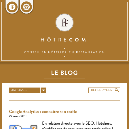
HÔTRE
COM
CONSEIL EN HÔTELLERIE
& RESTAURATION
LE BLOG
ARCHIVES
Google Analytics : connaître son trafic
27 mars 2015
En relation directe avec le SEO. Hôteliers,
n’oubliez pas de mesurer votre trafic grâce à