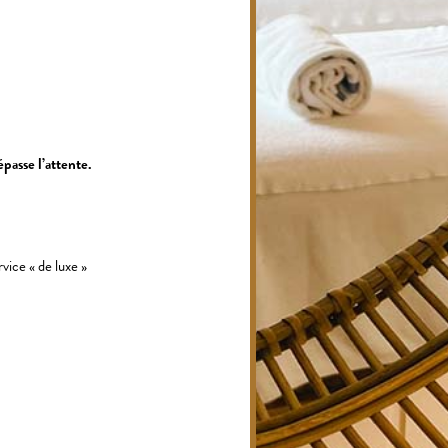
épasse l’attente.
vice « de luxe »