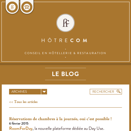
HÔTRE
COM
CONSEIL EN HÔTELLERIE
& RESTAURATION
LE BLOG
ARCHIVES
Tous les articles
Réservations de chambres à la journée, oui c’est possible !
6 février 2015
RoomForDay
,
la nouvelle plateforme dédiée au Day Use.