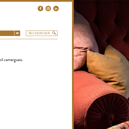
S
eil camarguais.